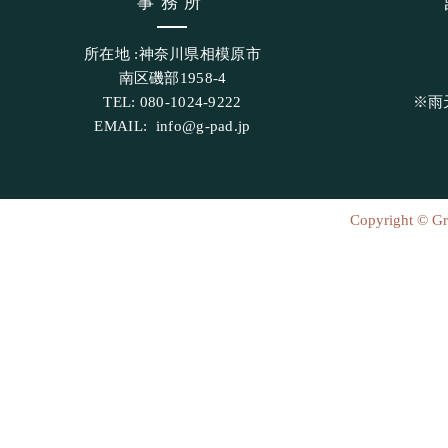
​事務所
所在地 :神奈川県相模原市
南区磯部1958-4
TEL: 080-1024-9222
​※
EMAIL:
info@g-pad.jp
Copyright © Gr