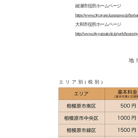
綾瀬市役所ホームページ
https://www.city.ayase.kanagawa.jp/hp
​大和市役所ホームページ
http://www.city.yamato.lg.jp/web/hozen/sy
​
​エリア別(税別)