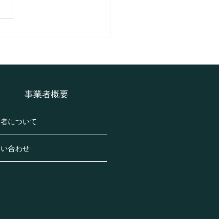
市深谷南の土の回収事例
介です。(H様邸・一戸建
​事業者概要
業者について
問い合わせ