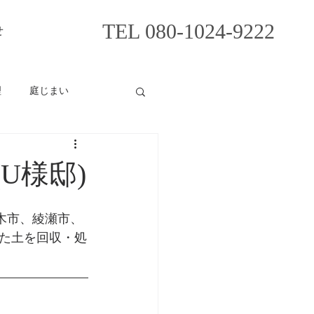
TEL 080-1024-9222
せ
理
庭じまい
U様邸)
木市、綾瀬市、
た土を回収・処