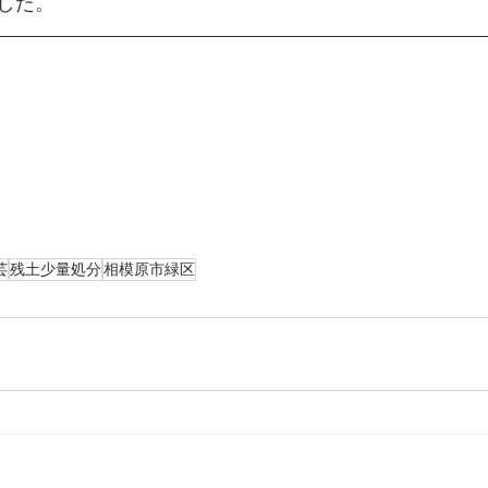
した。
芸
残土少量処分
相模原市緑区