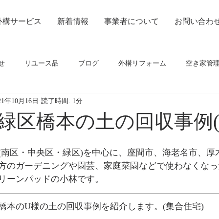
外構サービス
新着情報
事業者について
お問い合わ
せ
リユース品
ブログ
外構リフォーム
空き家管
21年10月16日
読了時間: 1分
緑区橋本の土の回収事例(
(南区・中央区・緑区)を中心に、座間市、海老名市、厚
方のガーデニングや園芸、家庭菜園などで使わなくなっ
リーンパッドの小林です。
橋本のU様の土の回収事例を紹介します。(集合住宅)