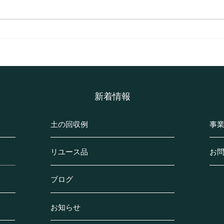
相模原市南区鵜野森のソイル
綾瀬
の回収事例の紹介(K様邸・マ
の紹
ンション)
て)
​新着情報
土の回収例
事
リユース品
お
ブログ
お知らせ