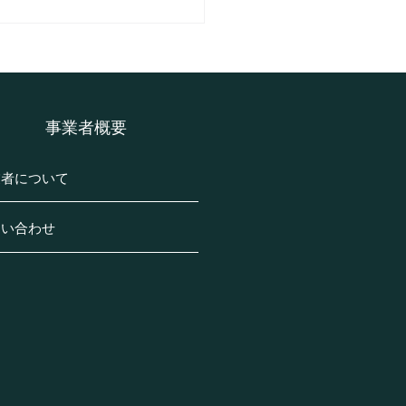
市深谷南の土の回収事例
介です。(H様邸・一戸建
​事業者概要
業者について
問い合わせ