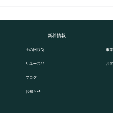
相模原市南区鵜野森のソイル
綾瀬
の回収事例の紹介(K様邸・マ
の紹
ンション)
て)
​新着情報
土の回収例
事
リユース品
お
ブログ
お知らせ