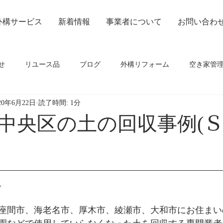
外構サービス
新着情報
事業者について
お問い合わ
せ
リユース品
ブログ
外構リフォーム
空き家管
20年6月22日
読了時間: 1分
中央区の土の回収事例(Ｓ
。
座間市、海老名市、厚木市、綾瀬市、大和市にお住まい